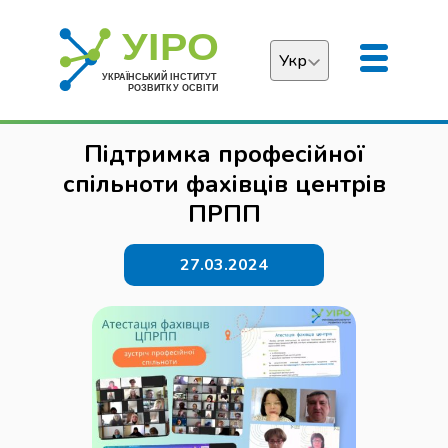
Укр
Українська
Підтримка професійної
English
спільноти фахівців центрів
ПРПП
27.03.2024