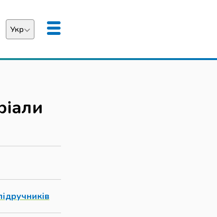
Укр
аїнська
English
ріали
підручників