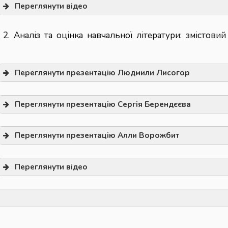
Переглянути відео
 2
. Аналіз та оцінка навчальної літератури: змістови
Переглянути презентацію Людмили Лисогор
Переглянути презентацію Сергія Берендєєва
Переглянути презентацію Алли Ворожбит
Переглянути відео
 № 105-аг від 15.08.2024
Про затвердження і