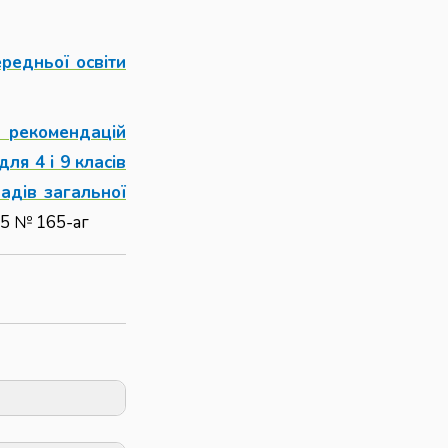
ередньої освіти
 рекомендацій
ля 4 і 9 класів
адів загальної
25 № 165-аг