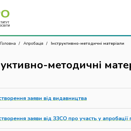
Укр
Головна
Апробація
Інструктивно-методичні матеріали
руктивно-методичні мате
створення заяви від видавництва
творення заяви від ЗЗСО про участь у апробації 