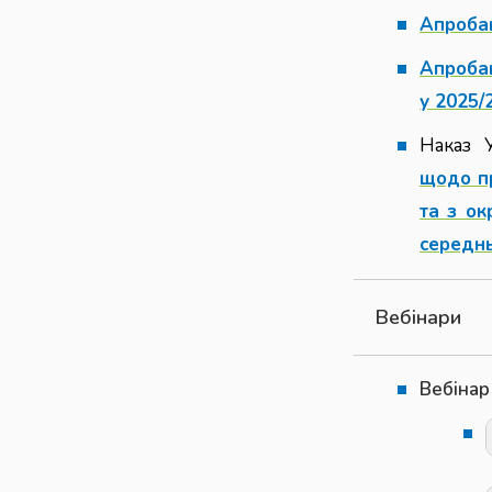
Апроба
Апробац
у 2025/2
Наказ 
щодо пр
та з ок
середнь
Вебінари
Вебінар