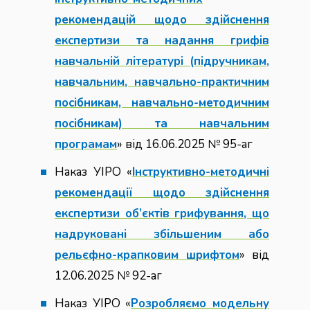
рекомендацій щодо здійснення
експертизи та надання грифів
навчальній літературі (підручникам,
навчальним, навчально-практичним
посібникам, навчально-методичним
посібникам) та навчальним
програмам
» від 16.06.2025 № 95-аг
Наказ УІРО «
Інструктивно-методичні
рекомендації щодо здійснення
експертизи об’єктів грифування, що
надруковані збільшеним або
рельєфно-крапковим шрифтом
» від
12.06.2025 № 92-аг
Наказ УІРО «
Розробляємо модельну