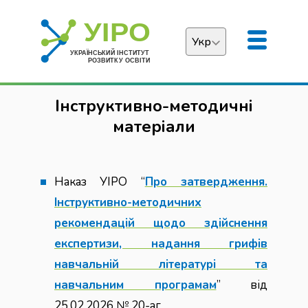
Укр
Українська
Інструктивно-методичні
English
матеріали
Наказ УІРО “
Про затвердження.
Інструктивно-методичних
рекомендацій щодо здійснення
експертизи, надання грифів
навчальній літературі та
навчальним програмам
” від
25.02.2026 № 20-аг