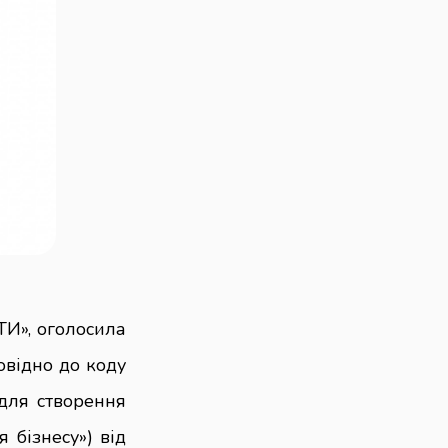
И», оголосила
овідно до коду
для створення
 бізнесу») від