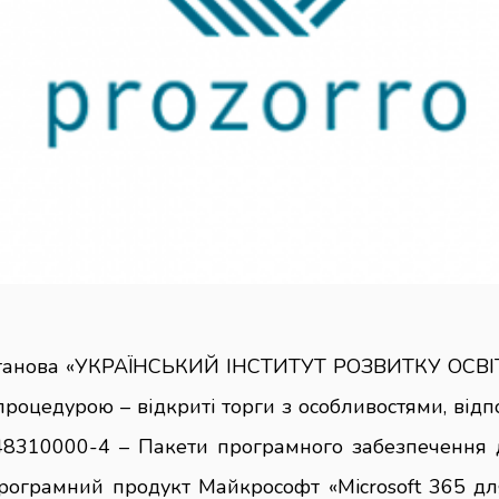
танова «УКРАЇНСЬКИЙ ІНСТИТУТ РОЗВИТКУ ОСВІТ
процедурою – відкриті торги з особливостями, відп
48310000-4 – Пакети програмного забезпечення 
рограмний продукт Майкрософт «Microsoft 365 для