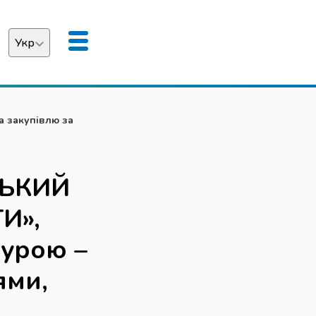
Укр
аїнська
English
 закупівлю за
015:48310000-4
СЬКИЙ
И»,
дурою –
ями,