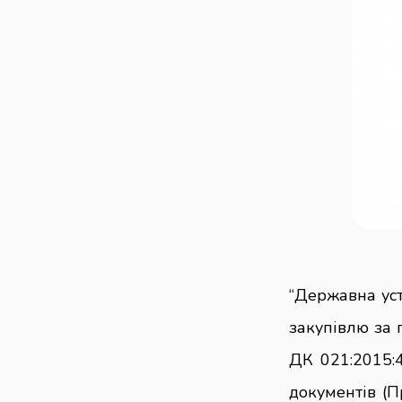
“Державна ус
закупівлю за 
ДК 021:2015:
документів (П