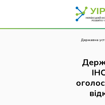
Державна уст
процедурою – 
Держ
ІН
оголос
від