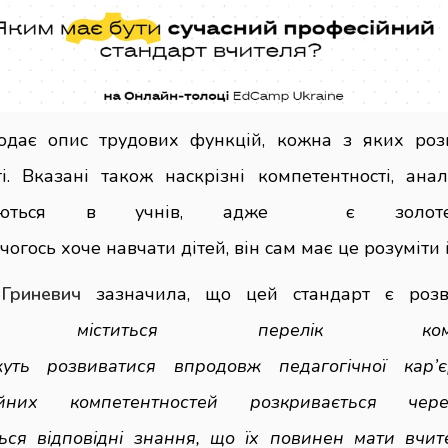
одає опис трудових функцій, кожна з яких роз
і. Вказані також наскрізні компетентності, анал
уються в учнів, адже є золоте
огось хоче навчати дітей, він сам має це розуміти 
 Гриневич
зазначила, що цей стандарт є розв
у міститься перелік компетен
жуть розвиватися впродовж педагогічної кар’
ійних компетентностей розкривається чере
ься відповідні знання, що їх повинен мати вчит