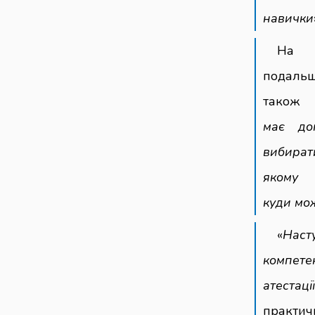
навички
Н
подаль
також 
має до
вибират
якому
куди мо
«
Наст
компете
атестаці
практич