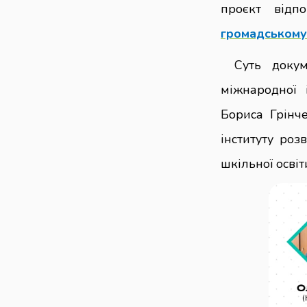
проєкт відп
громадському
Суть докум
міжнародної 
Бориса Грін
інституту роз
шкільної осві