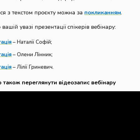
ся з текстом проєкту можна за
покликанням
.
вашій увазі презентації спікерів вебінару:
ація
–
Наталії Софій
;
ація
–
Олени Лінник
;
ація
–
Лілії Гриневич
.
 також переглянути відеозапис вебінару