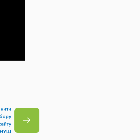
інити
бору
сайту
НУШ