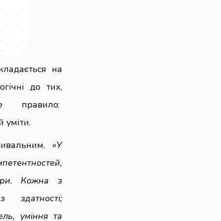
кладається на
огічні до тих,
 правило:
й уміти.
ивальним. «
У
тностей,
єри. Кожна з
з здатності;
ель, уміння та