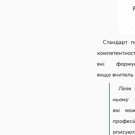
Стандарт п
компетентност
які форм
якщо вчитель ч
Лілія
ньом
які мо
профес
описуют