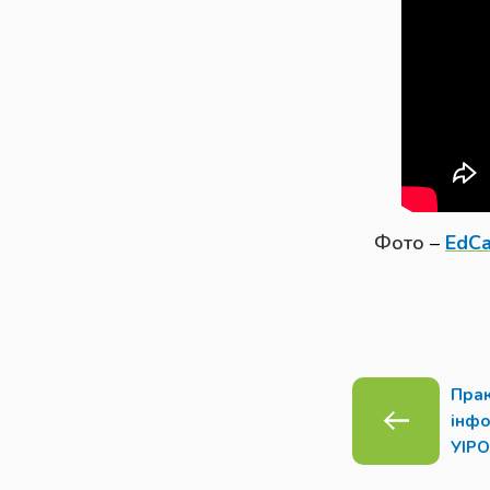
Фото
–
EdC
Прак
інфо
УІРО