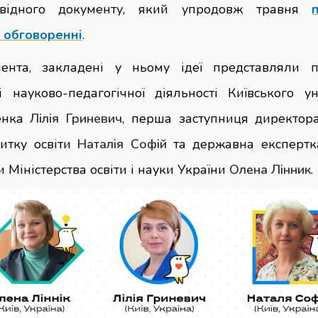
овідного документу, який упродовж травня
о
бговоренні
.
ента, закладені у ньому ідеї представляли 
і науково-педагогічної діяльності Київського ун
ченка
Лілія Гриневич
, перша заступниця директора
витку освіти
Наталія Софій
та державна експертк
ти Міністерства освіти і науки України
Олена Лінник
.