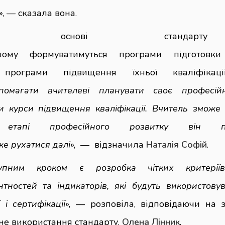
», — сказала вона.
а основі станда
шому формуватимуться програми підготовки
програми підвищення їхньої кваліфікаці
помагати вчителеві планувати своє професійн
и курси підвищення кваліфікації. Вчитель зможе
 етапі професійного розвитку він п
же рухатися далі
», — відзначила
Наталія Софій
.
упним кроком є розробка чітких критерії
нтностей та індикаторів, які будуть використову
ї і сертифікації
», — розповіла, відповідаючи на 
не використання стандарту,
Олена Лінник
.