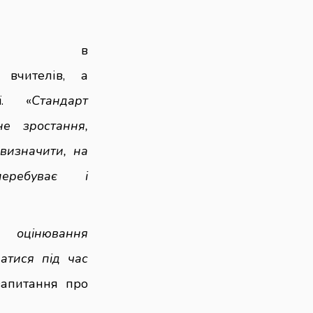
рту в
 вчителів, а
ї. «
Стандарт
е зростання,
 визначити, на
еребуває і
в оцінювання
ватися під час
запитання про