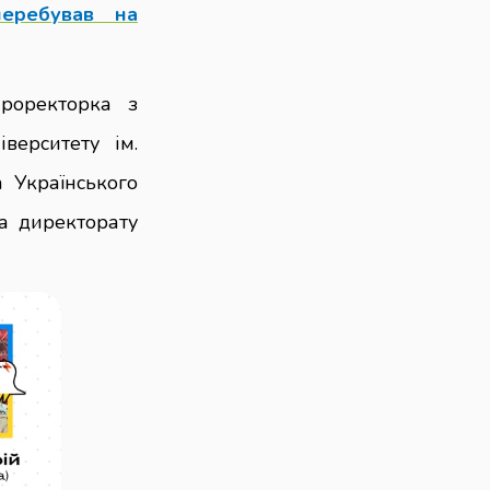
перебував на
проректорка з
іверситету ім.
 Українського
а директорату