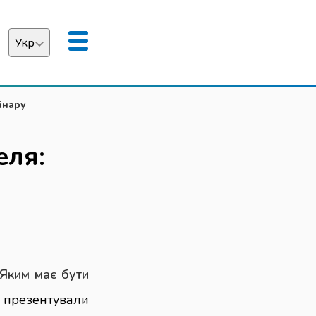
Укр
аїнська
інару
English
еля:
Яким має бути
резентували