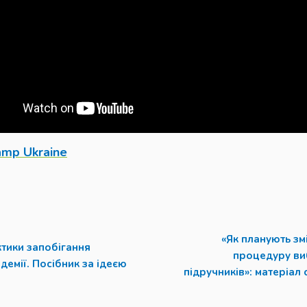
amp
Uk
raine
«Як планують зм
тики запобігання
процедуру ви
демії. Посібник за ідеєю
підручників»: матеріал 