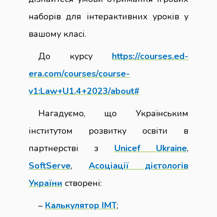
наборів для інтерактивних уроків у
вашому класі.
До курсу
https://courses.ed-
era.com/courses/course-
v1:Law+U1.4+2023/about#
Нагадуємо, що Українським
інститутом розвитку освіти в
партнерстві з
Unicef Ukraine
,
SoftServe
,
Асоціації дієтологів
України
створені:
–
Калькулятор ІМТ
;