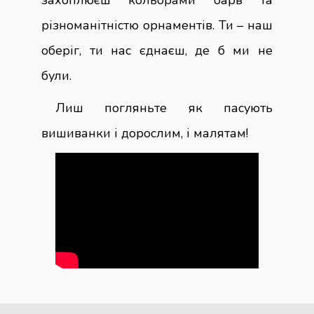
захоплюєш кольорами барв та
різноманітністю орнаментів. Ти – наш
оберіг, ти нас єднаєш, де б ми не
були.
Лиш погляньте як пасують
вишиванки і дорослим, і малятам!