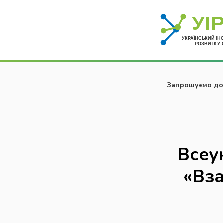
Запрошуємо до 
Всеу
«Вз