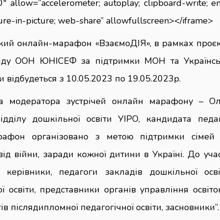
″ allow=”accelerometer; autoplay; clipboard-write; e
ure-in-picture; web-share” allowfullscreen></iframe>
ький онлайн-марафон «ВзаємоДІЯ», в рамках проє
ду ООН ЮНІСЕФ за підтримки МОН та Українськ
и відбудеться з 10.05.2023 по 19.05.2023р.
 модератора зустрічей онлайн марафону – Ол
ідділу дошкільної освіти УІРО, кандидата педаг
рафон організовано з метою підтримки сімей 
ід війни, заради кожної дитини в Україні. До уча
 керівники, педагоги закладів дошкільної осві
ї освіти, представники органів управління освіт
тів післядипломної педагогічної освіти, засновники”.