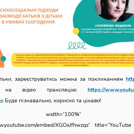
тьки, зареєструватись можна за покликанням
htt
я на відео трансляцію:
https://www.yout
qs
Буде пізнавально, корисно та цікаво!
me width=”100%” heigh
www.youtube.com/embed/XGOxJfhwzqs” title=”YouTube