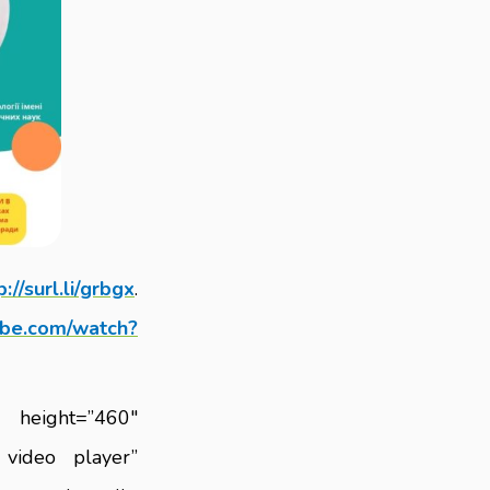
p://surl.li/grbgx
.
ube.com/watch?
t=”460″
 video player”