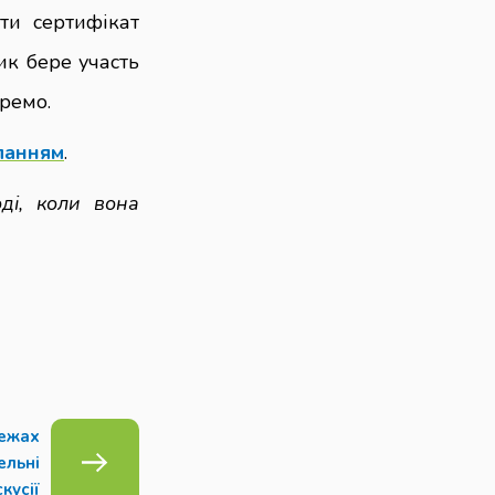
ти сертифікат
ик бере участь
ремо.
ланням
.
ді, коли вона
межах
ельні
кусії