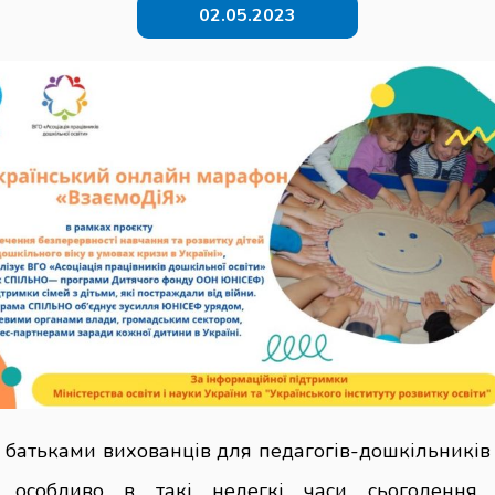
02.05.2023
 батьками вихованців для педагогів-дошкільників
а особливо в такі нелегкі часи сьогодення.