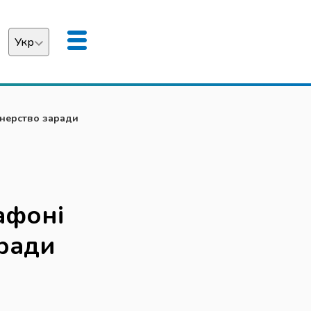
Укр
аїнська
English
тнерство заради
афоні
ради