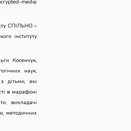
ncrypted-media;
кту СПІЛЬНО –
ого інституту
ьги Косенчук,
огічних наук,
з дітьми, які
сті в марафоні
ти, викладачі
ою, методичних