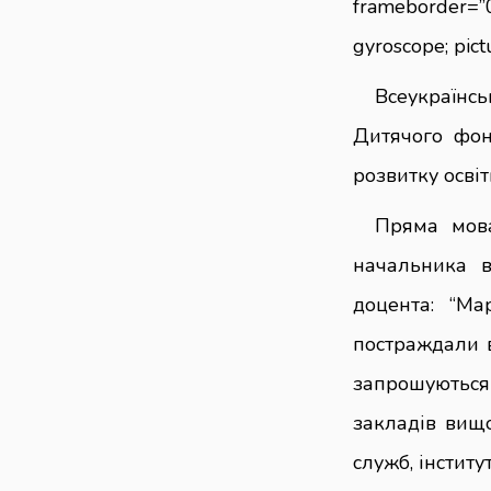
frameborder=”0
gyroscope; pict
Всеукраїнс
Дитячого фон
розвитку освіт
Пряма мова
начальника в
доцента: “Ма
постраждали в
запрошуються
закладів вищо
служб, інститу