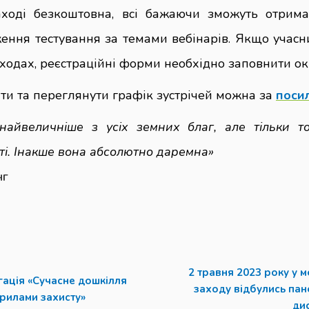
аході безкоштовна, всі бажаючи зможуть отрима
ення тестування за темами вебінарів. Якщо учасн
аходах, реєстраційні форми необхідно заповнити ок
ти та переглянути графік зустрічей можна за
поси
найвеличніше з усіх земних благ, але тільки то
ті. Інакше вона абсолютно даремна»
нг
2 травня 2023 року у 
гація «Сучасне дошкілля
заходу відбулись пан
крилами захисту»
дис