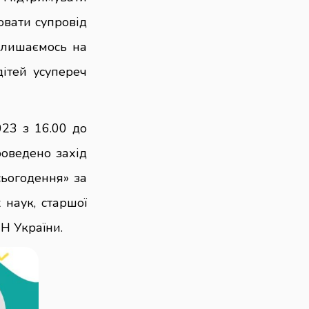
нювати супровід
алишаємось на
дітей усупереч
023 з 16.00 до
оведено захід
сьогодення» за
 наук, старшої
ПН України.