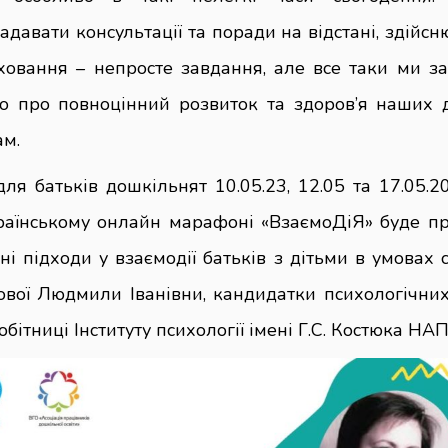
адавати консультації та поради на відстані, здійс
ховання – непросте завдання, але все таки ми з
мо про повноцінний розвиток та здоров’я наших 
ам.
ля батьків дошкільнят 10.05.23, 12.05 та 17.05.2
країнському онлайн марафоні «ВзаємоДіЯ» буде пр
ні підходи у взаємодії батьків з дітьми в умовах 
ової Людмили Іванівни, кандидатки психологічних
обітниці Інституту психології імені Г.С. Костюка НА