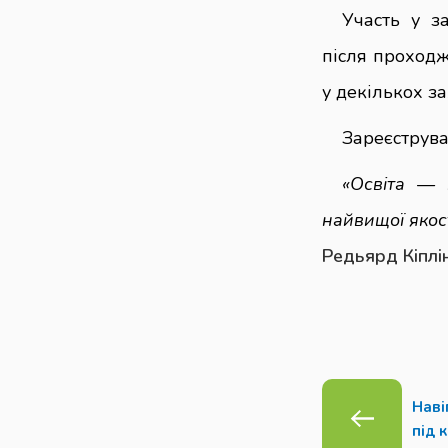
Участь у з
після проходж
у декількох з
Зареєструва
«Освіта — 
найвищої якос
Редьярд Кіплі
Наві
під 