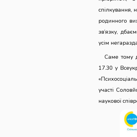
спілкування, н
родинного ви
зв’язку, дбає
усім негаразд
Саме тому д
17.30 у Всеу
«Психосоціаль
участі Соловй
наукової співр