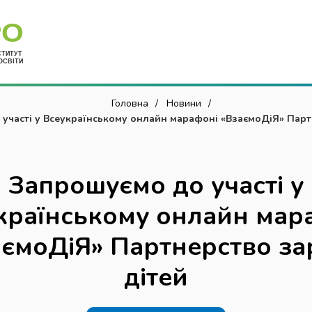
Укр
Головна
Новини
участі у Всеукраїнському онлайн марафоні «ВзаємоДіЯ» Пар
дітей
Запрошуємо до участі у
країнському онлайн мар
аємоДіЯ» Партнерство за
дітей