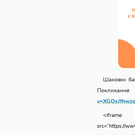
Шановні ба
Покликанн
v=XGOxJfhwz
<ifra
src=”https://