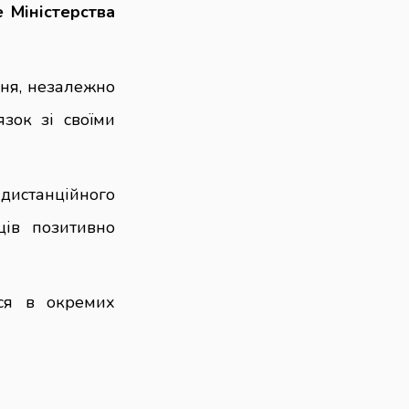
 Міністерства
чня, незалежно
язок зі своїми
дистанційного
ців позитивно
ься в окремих