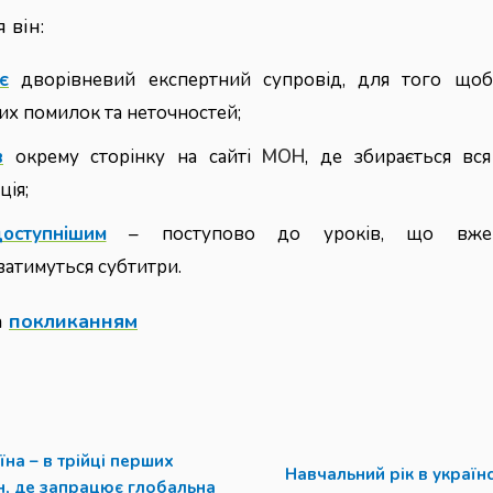
 він:
є
дворівневий експертний супровід, для того щоб
х помилок та неточностей;
в
окрему сторінку на сайті
МОН
, де збирається вс
ція;
ступнішим
– поступово до уроків, що вже
ватимуться субтитри.
а
покликанням
їна – в трійці перших
Навчальний рік в україн
н, де запрацює глобальна