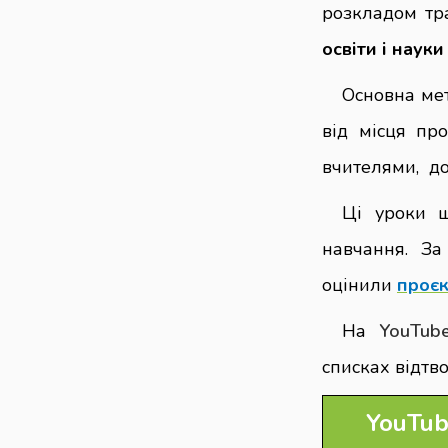
розкладом тр
освіти і науки
Основна мет
від місця про
вчителями, до
Ці уроки ш
навчання. За
оцінили
проєк
На
YouTub
списках відтв
YouTu