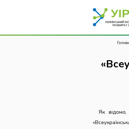
Голов
«Всеу
Як відомо
«
Всеукраїнсь