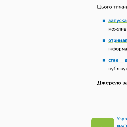
Цього тижня
запуска
можливи
отрима
інформа
стає
до
публіку
Джерело
з
Укра
краї