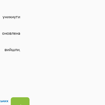
 уникнути
я оновлена
 вийшли,
ських