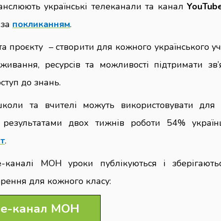
анслюють українські телеканали та канал
YouTube
за
покликанням
.
а проєкту – створити для кожного українського у
живання, ресурсів та можливості підтримати зв’
ступ до знань.
коли та вчителі можуть використовувати для 
 результатами двох тижнів роботи 54% україн
т
.
e
-каналі
МОН
уроки публікуються і зберігают
орення для кожного класу:
be-канал МОН