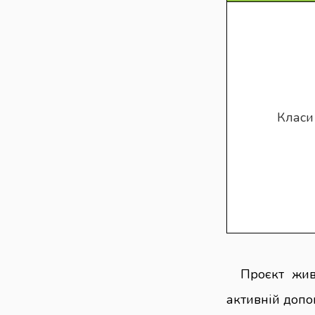
Класи
Проєкт жив
активній допом