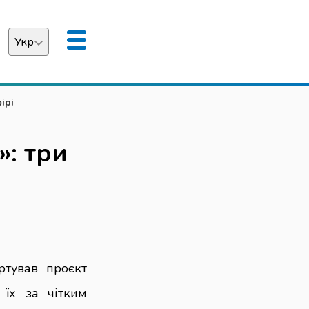
Укр
аїнська
ірі
English
»: три
ртував проєкт
 їх за чітким