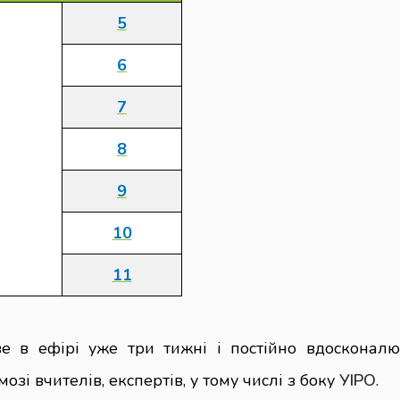
5
6
7
8
9
10
11
е в ефірі уже три тижні і постійно вдосконалю
озі вчителів, експертів, у тому числі з боку
УІРО
.