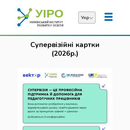
Укр
Українська
Супервізійні картки
English
(2026р.)