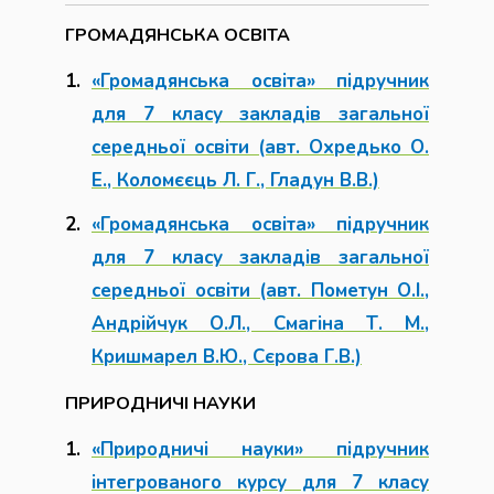
ГРОМАДЯНСЬКА ОСВІТА
«Громадянська освіта» підручник
для 7 класу закладів загальної
середньої освіти (авт. Охредько О.
Е., Коломєєць Л. Г., Гладун В.В.)
«Громадянська освіта» підручник
для 7 класу закладів загальної
середньої освіти (авт. Пометун О.І.,
Андрійчук О.Л., Смагіна Т. М.,
Кришмарел В.Ю., Сєрова Г.В.)
ПРИРОДНИЧІ НАУКИ
«Природничі науки» підручник
інтегрованого курсу для 7 класу