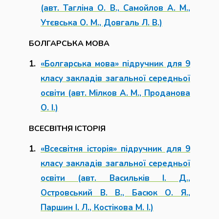
(авт. Тагліна О. В., Самойлов А. М.,
Утєвська О. М., Довгаль Л. В.)
БОЛГАРСЬКА МОВА
«Болгарська мова» підручник для 9
класу закладів загальної середньої
освіти (авт. Мілков А. М., Проданова
О. І.)
ВСЕСВІТНЯ ІСТОРІЯ
«Всесвітня історія» підручник для 9
класу закладів загальної середньої
освіти (авт. Васильків І. Д.,
Островський В. В., Басюк О. Я.,
Паршин І. Л., Костікова М. І.)