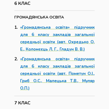
6 КЛАС
ГРОМАДЯНСЬКА ОСВІТА
«Громадянська освіта» підручник
для 6 класу закладів загальної
середньої освіти (авт. Охредько О.
Е., Коломєєць Л. Г., Гладун В. В.)
«Громадянська освіта» підручник
для 6 класу закладів загальної
середньої освіти (авт. Пометун О.І.,
Гриб О.С., Малецька Т.В., Муляр
О.П.)
7 КЛАС