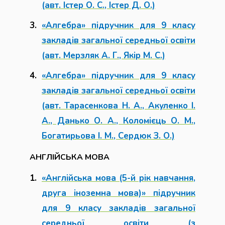
(авт. Істер О. С., Істер Д. О.)
«Алгебра» підручник для 9 класу
закладів загальної середньої освіти
(авт. Мерзляк А. Г., Якір М. С.)
«Алгебра» підручник для 9 класу
закладів загальної середньої освіти
(авт. Тарасенкова Н. А., Акуленко І.
А., Данько О. А., Коломієць О. М.,
Богатирьова І. М., Сердюк З. О.)
АНГЛІЙСЬКА МОВА
«Англійська мова (5-й рік навчання,
друга іноземна мова)» підручник
для 9 класу закладів загальної
середньої освіти (з