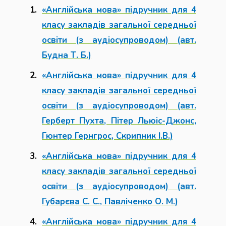
«Англійська мова» підручник для 4
класу закладів загальної середньої
освіти (з аудіосупроводом) (авт.
Будна Т. Б.)
«Англійська мова» підручник для 4
класу закладів загальної середньої
освіти (з аудіосупроводом) (авт.
Герберт Пухта, Пітер Льюіс-Джонс,
Гюнтер Гернгрос, Скрипник І.В.)
«Англійська мова» підручник для 4
класу закладів загальної середньої
освіти (з аудіосупроводом) (авт.
Губарєва С. С., Павліченко О. М.)
«Англійська мова» підручник для 4