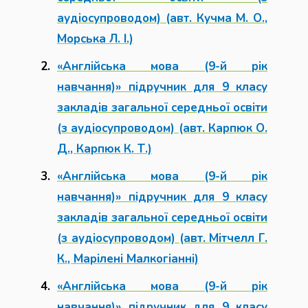
аудіосупроводом) (авт. Кучма М. О.,
Морська Л. І.)
«Англійська мова (9-й рік
навчання)» підручник для 9 класу
закладів загальної середньої освіти
(з аудіосупроводом) (авт. Карпюк О.
Д., Карпюк К. Т.)
«Англійська мова (9-й рік
навчання)» підручник для 9 класу
закладів загальної середньої освіти
(з аудіосупроводом) (авт. Мітчелл Г.
К., Марілені Малкогіанні)
«Англійська мова (9-й рік
навчання)» підручник для 9 класу