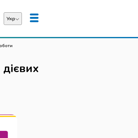
Укр
аїнська
роботи
English
м дієвих