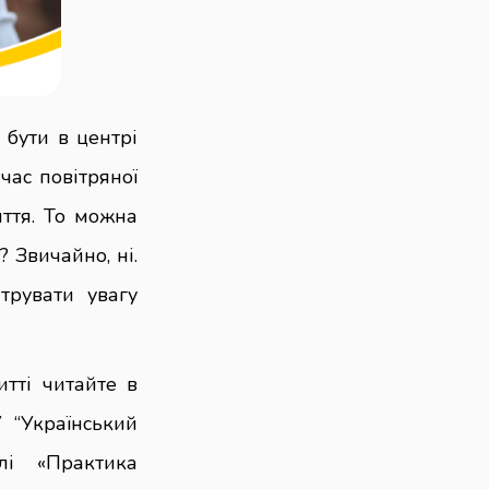
 бути в центрі
 час повітряної
иття. То можна
? Звичайно, ні.
трувати увагу
итті читайте в
 “Український
лі «Практика