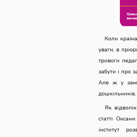
Коли країна
уваги, в пріор
тривоги педаг
забути і про з
Але ж у замк
дошкільників.
Як відволік
статті Оксан
інститут ро