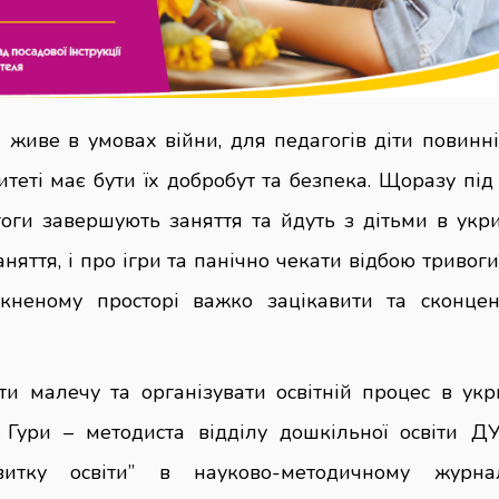
 живе в умовах війни, для педагогів діти повинні
итеті має бути їх добробут та безпека. Щоразу під
оги завершують заняття та йдуть з дітьми в укр
аняття, і про ігри та панічно чекати відбою тривоги
неному просторі важко зацікавити та сконцен
ти малечу та організувати освітній процес в укр
и Гури – методиста відділу дошкільної освіти ДУ
звитку освіти” в науково-методичному журна