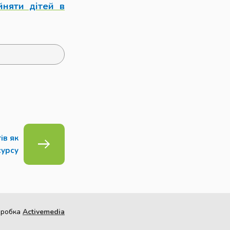
йняти дітей в
ів як
сурсу
зробка
Activemedia