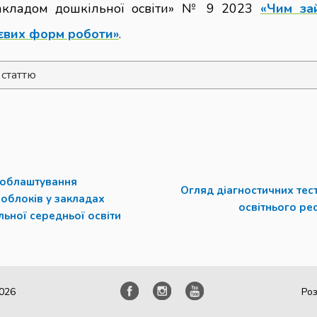
закладом дошкільної освіти» № 9 2023
«Чим за
дієвих форм роботи»
.
 статтю
 облаштування
Огляд діагностичних тест
облоків у закладах
освітнього ре
льної середньої освіти
2026
Ро