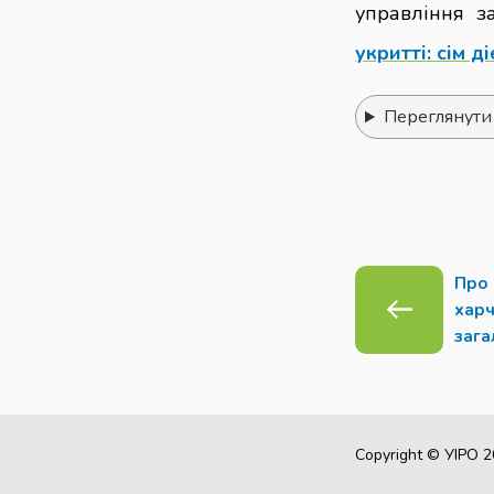
управління 
укритті: сім 
Переглянути
Про
харч
зага
Copyright © УІРО 