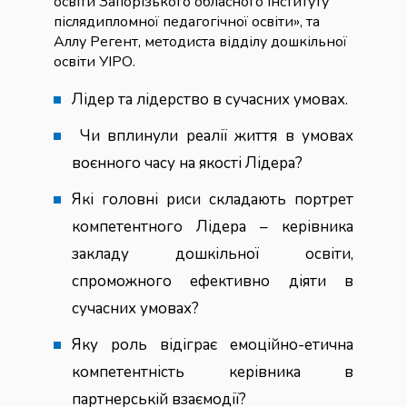
освіти Запорізького обласного інституту
післядипломної педагогічної освіти», та
Аллу Регент, методиста відділу дошкільної
освіти УІРО.
Лідер та лідерство в сучасних умовах.
Чи вплинули реалії життя в умовах
воєнного часу на якості Лідера?
Які головні риси складають портрет
компетентного Лідера – керівника
закладу дошкільної освіти,
спроможного ефективно діяти в
сучасних умовах?
Яку роль відіграє емоційно-етична
компетентність керівника в
партнерській взаємодії?