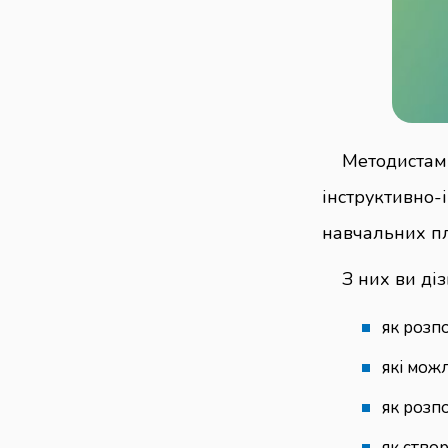
Методистам
інструктивно
навчальних пл
З них ви діз
як розп
які можл
як розп
як ство