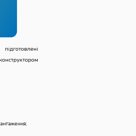
 підготовлені
конструктором
вантаження;