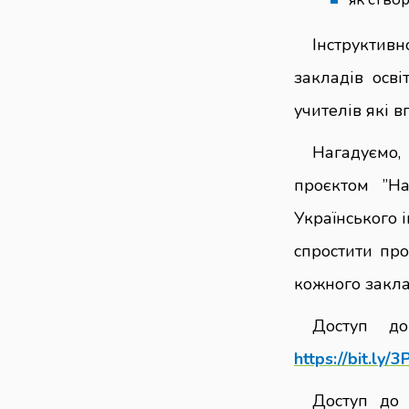
Інструктив
закладів осві
учителів які
Нагадуємо,
проєктом ”На
Українського 
спростити про
кожного закла
Доступ до
https://bit.ly
Доступ до 