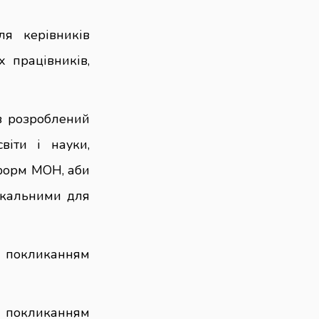
ля керівників
х працівників,
в розроблений
віти і науки,
еформ МОН, аби
нікальними для
 покликанням
а покликанням