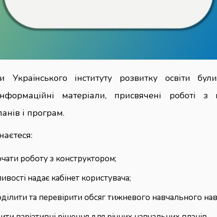
и Українського інституту розвитку освіти були
-інформаційні матеріали, присвячені роботі з 
анів і програм.
наєтеся:
очати роботу з конструктором;
ивості надає кабінет користувача;
оділити та перевірити обсяг тижневого навчального на
рити варіативні рішення для річних навчальних планів.