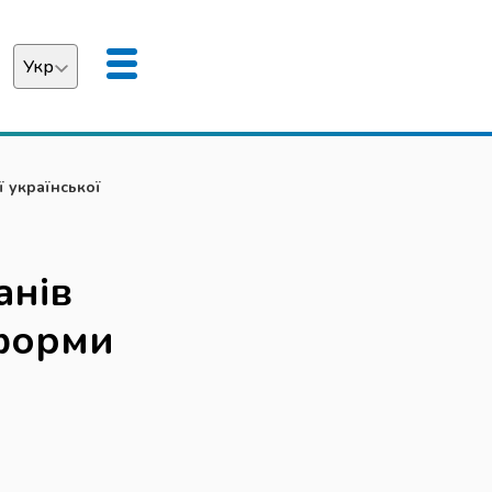
Укр
аїнська
English
 української
анів
форми
и