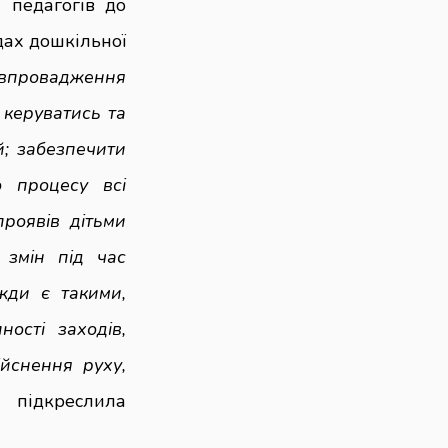
 педагогів до
дах дошкільної
 впровадження
 керуватись та
й; забезпечити
о процесу всі
роявів дітьми
 змін під час
жди є такими,
ості заходів,
йснення руху,
—
підкреслила