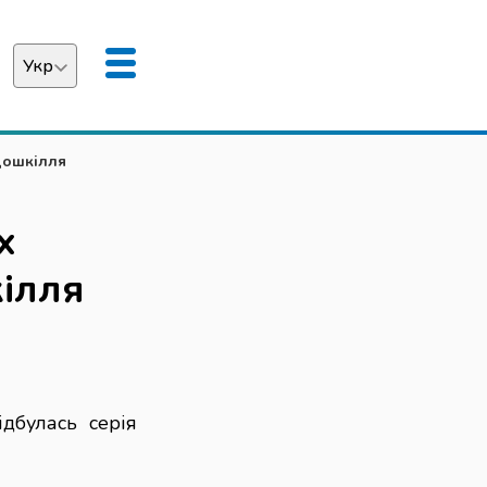
Укр
аїнська
дошкілля
English
х
ілля
дбулась серія