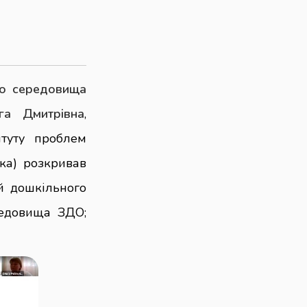
го середовища
га Дмитрівна
,
итуту проблем
ка) розкривав
й дошкільного
редовища ЗДО;