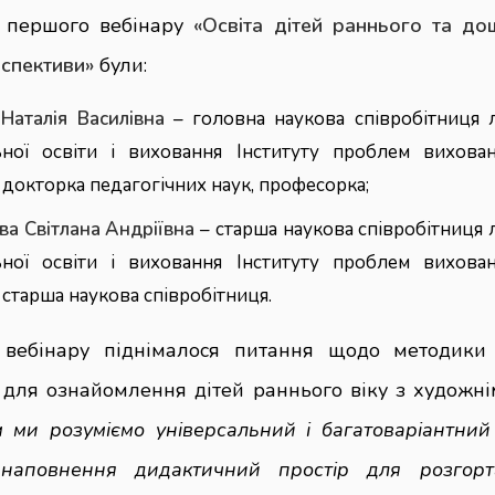
 першого вебінару
«Освіта дітей раннього та дош
рспективи»
були:
Наталія Василівна
– головна наукова співробітниця л
ьної освіти і виховання Інституту проблем вихов
, докторка педагогічних наук, професорка;
ва Світлана Андріївна
– старша наукова співробітниця 
ьної освіти і виховання Інституту проблем вихов
 старша наукова співробітниця.
 вебінару піднімалося питання щодо методики
 для ознайомлення дітей раннього віку з художні
м ми розуміємо універсальний і багатоваріантний
наповнення дидактичний простір для розгорт