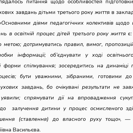
лядалось питання щодо особливостей підготовки
хових завдань дітьми третього року життя в закла
«Основними діями педагогічних колективів щодо
нь в освітній процес дітей третього року життя є:
 метою; дотримуватись правил, вимог, пропозиці
обки інформації; об’єднувати у ході освітньог
і форми спілкування; зосередитись на динаміці п
оцесів; бути уважними, зібраними, готовими до
ухових завдань, бо очікувані результати не зав
уявили; спрямувати дії на впровадження сукупн
до залучення дитини у процес осмисленого зді
шення (ставлення) до власного руху тощо
»,
іївна
Васильєва.