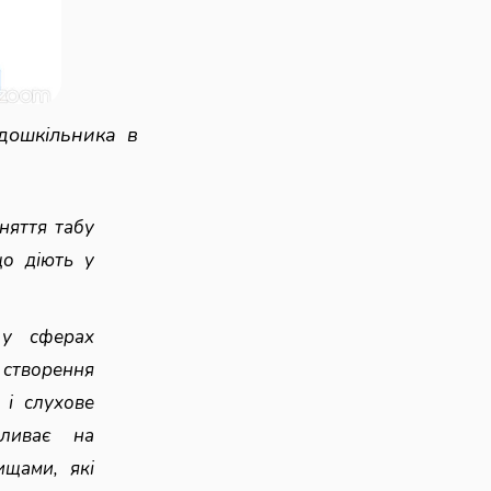
дошкільника в
няття табу
що діють у
 у сферах
 створення
 і слухове
пливає на
ищами, які