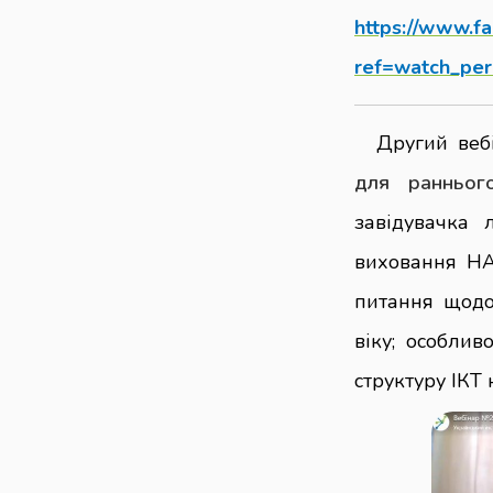
https://www.f
ref=watch_pe
Другий ве
для ранньог
завідувачка 
виховання НА
питання щодо
віку; особли
структуру ІКТ 