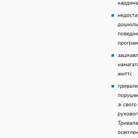
кардина
недоста
дошкіль
поведі
програм
зацікав
намагат
житті;
тривале
порушен
зі свог
руховог
Тривал
освітле