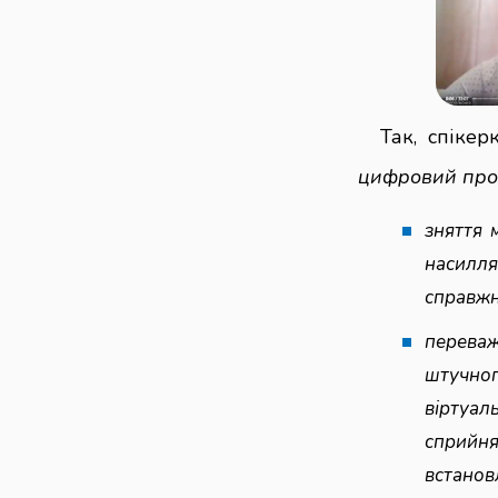
Так, спіке
цифровий прос
зняття 
насилля
справжн
перева
штучног
віртуал
сприйн
встанов