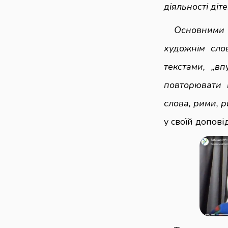
діяльності діт
Основними 
художнім сло
текстами, „вп
повторювати 
слова, рими, 
у своїй допові