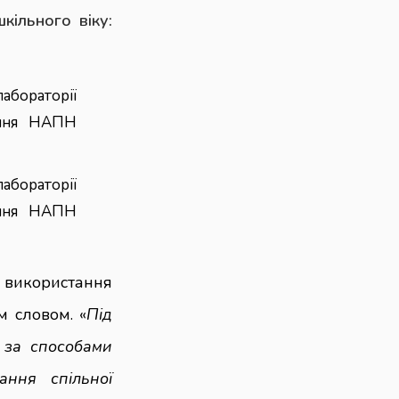
кільного віку:
абораторії
ання НАПН
лабораторії
ання НАПН
 використання
м словом. «
Під
 за способами
ання спільної