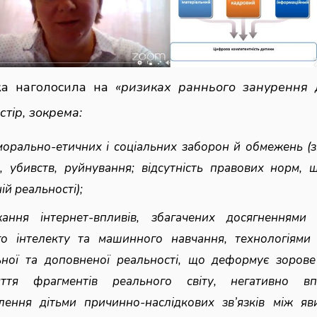
рка наголосила на
«ризиках раннього занурення 
тір, зокрема:
морально-етичних і соціальних заборон й обмежень (з
, убивств, руйнування; відсутність правових норм, 
ій реальності);
жання інтернет-впливів, збагачених досягненнями
о інтелекту та машинного навчання, технологіями
ьної та доповненої реальності, що деформує зорове
яття фрагментів реального світу, негативно в
лення дітьми причинно-наслідкових зв’язків між яв