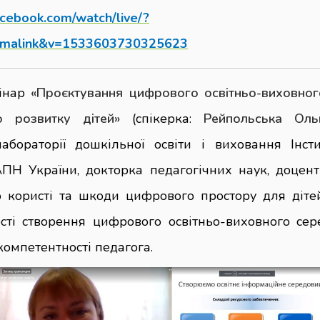
acebook.com/watch/live/?
rmalink&v=1533603730325623
бінар
«Проєктування цифрового освітньо-виховно
о розвитку дітей»
(спікерка:
Рейпольська Оль
лабораторії дошкільної освіти і виховання Інст
ПН України, докторка педагогічних наук, доцент
 користі та шкоди цифрового простору для діте
вості створення цифрового освітньо-виховного се
компетентності педагога.