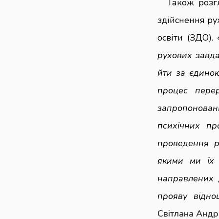
Також розг
здійснення ру
освіти (ЗДО).
рухових завда
йти за єдиною
процес перер
запропонован
психічних пр
проведення р
якими ми їх 
направлених 
прояву відно
Світлана Андр