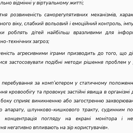
льно відмінні у віртуальному житті;
тня розвиненість саморегулятивних механізмів, хара
ного віку, слабкий вольовий і емоційний контроль, імп
нки роблять дітей найбільш вразливими для інфор
но-технічних загроз;
леність агресивними іграми призводить до того, що д
ися застосовувати подібні методи рішення проблем у
 перебування за комп’ютером у статичному положенн
ня кровообігу та провокує застійні явища в організмі
о боку сприяє виникненню або загостренню захворюва
о апарату, шлунково-кишкового тракту, судинним п
а концентрація погляду на екрані монітора і не
ння негативно впливають на зір користувачів»
.