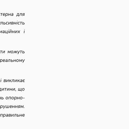
ктерна для
ульсивність
маційних і
іти можуть
 реальному
і викликає
 дитини, що
нь опорно-
орушенням.
правильне