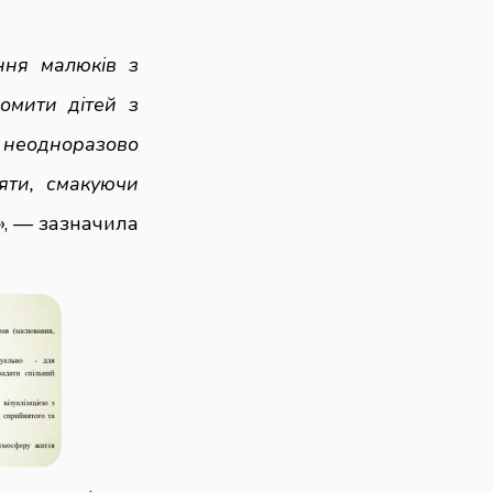
ння
малюків з
омити дітей з
, неодноразово
яти, смакуючи
», — зазначила