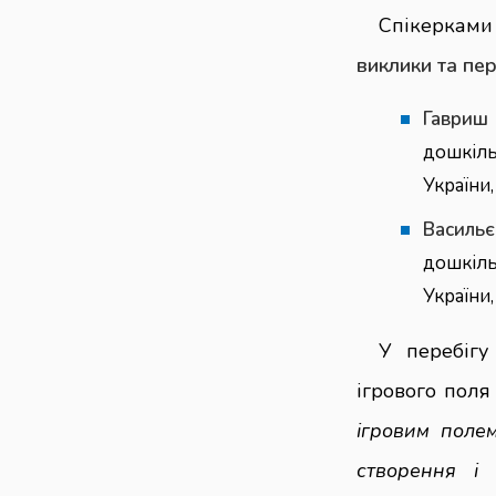
Спікерками
виклики та пе
Гавриш 
дошкіл
України
Васильє
дошкіл
України,
У перебігу
ігрового поля
ігровим поле
створення і 