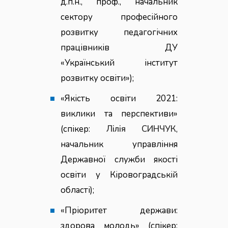
д.п.н., проф., начальник
сектору професійного
розвитку педагогічних
працівників ДУ
«Український інститут
розвитку освіти»);
«Якість освіти 2021:
виклики та перспективи»
(спікер:
Лілія СИНЧУК
,
начальник управління
Державної служби якості
освіти у Кіровоградській
області);
«Пріоритет держави:
здорова молодь» (спікер: